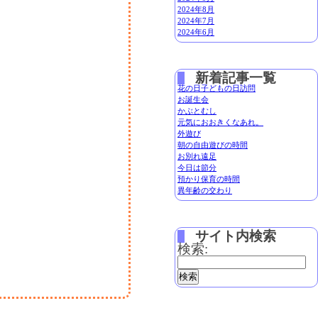
2024年8月
2024年7月
2024年6月
新着記事一覧
花の日子どもの日訪問
お誕生会
かぶとむし
元気におおきくなあれ。
外遊び
朝の自由遊びの時間
お別れ遠足
今日は節分
預かり保育の時間
異年齢の交わり
サイト内検索
検索: