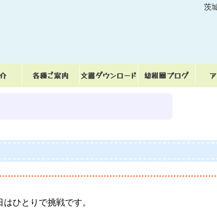
茨
紹介
各種ご案内
文書ダウンロード
幼稚園ブログ
ア
インフォメーション
日はひとりで挑戦です。
。