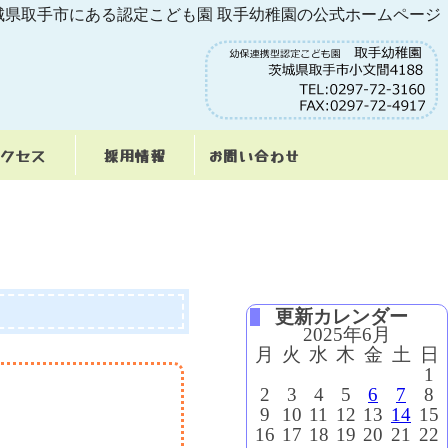
城県取手市にある認定こども園 取手幼稚園の公式ホームページ
クセス
採用情報
お問い合わせ
更新カレンダー
2025年6月
月
火
水
木
金
土
日
1
2
3
4
5
6
7
8
9
10
11
12
13
14
15
16
17
18
19
20
21
22