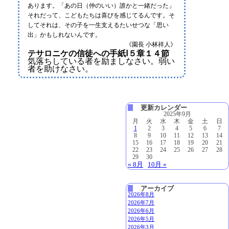
あります。「あの日（仲のいい）誰かと一緒だった」
それだって、こどもたちは喜びを感じてるんです。そ
してそれは、その子を一生支えるたいせつな「思い
出」かもしれないんです。
《園長 小林祥人》
テサロニケの信徒への手紙Ⅰ５章１４節
気落ちしている者を励ましなさい。弱い
者を助けなさい。
更新カレンダー
2025年9月
月
火
水
木
金
土
日
1
2
3
4
5
6
7
8
9
10
11
12
13
14
15
16
17
18
19
20
21
22
23
24
25
26
27
28
29
30
« 8月
10月 »
アーカイブ
2026年8月
2026年7月
2026年6月
2026年5月
2026年3月